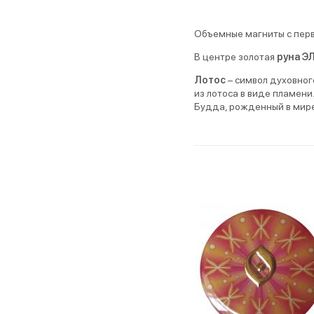
Объемные магниты с перв
В центре золотая
руна Э
Лотос
– символ духовно
из лотоса в виде пламени.
Будда, рожденный в мире