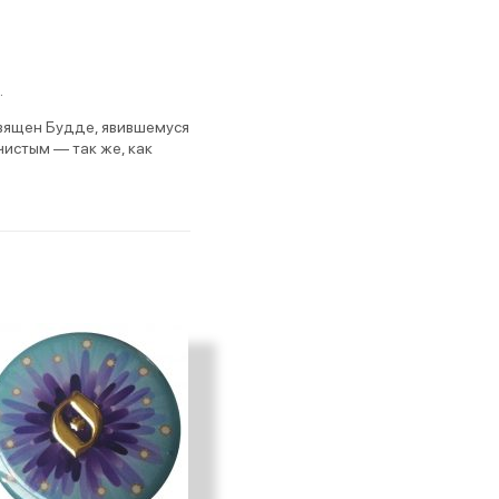
.
священ Будде, явившемуся
 чистым — так же, как