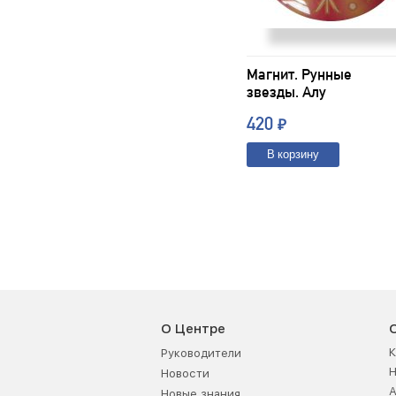
Магнит. Рунные
звезды. Алу
420
₽
В корзину
О Центре
К
Руководители
Новости
А
Новые знания