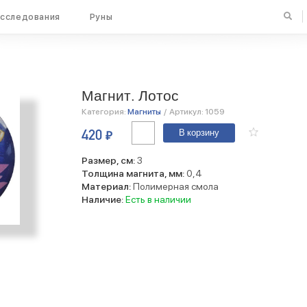
сследования
Руны
Магнит. Лотос
Категория:
Магниты
/
Артикул:
1059
Количество
420
₽
В корзину
Магнит.
Лотос
Размер, см:
3
Толщина магнита, мм:
0,4
Материал:
Полимерная смола
Наличие:
Есть в наличии