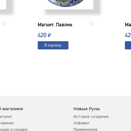
Магнит. Павлин
Ма
420
4
₽
В корзину
О магазине
Новые Руны
аталог
История создания
Новинки
Алфавит
кции и скидки
Применение