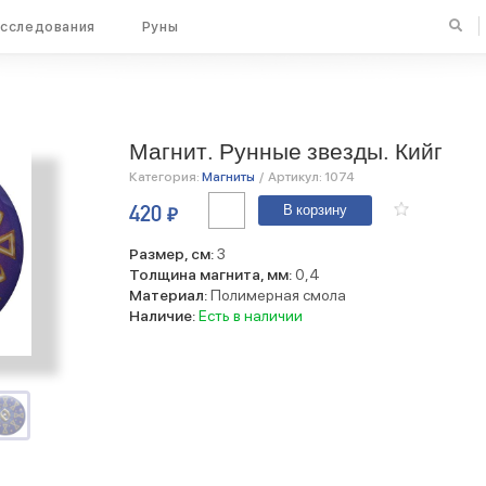
сследования
Руны
Магнит. Рунные звезды. Кийг
Категория:
Магниты
/
Артикул:
1074
Количество
420
₽
В корзину
Магнит.
Рунные
звезды.
Размер, см:
3
Кийг
Толщина магнита, мм:
0,4
Материал:
Полимерная смола
Наличие:
Есть в наличии