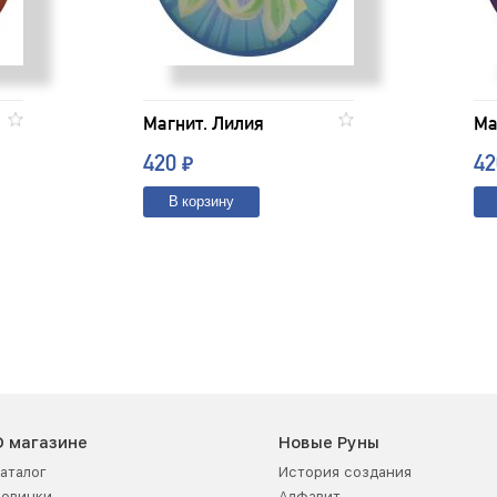
Магнит. Лилия
Ма
420
4
₽
В корзину
О магазине
Новые Руны
аталог
История создания
Новинки
Алфавит