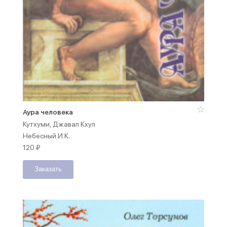
Аура человека
Кутхуми, Джавал Кхул
Небесный И.К.
120
₽
Заказать