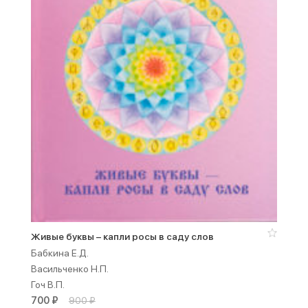
Живые буквы – капли росы в саду слов
Бабкина Е.Д.
Васильченко Н.П.
Гоч В.П.
700
₽
900
₽