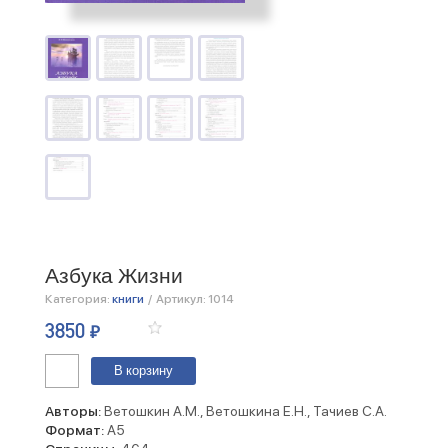
Азбука Жизни
Категория:
книги
/
Артикул:
1014
3850
₽
Количество
В корзину
Азбука
Жизни
Авторы:
Ветошкин А.М., Ветошкина Е.Н., Тачиев С.А.
Формат:
А5