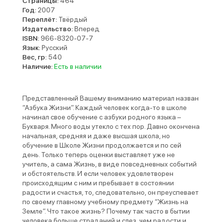
Страницы:
464
Год:
2007
Переплёт:
Твёрдый
Издательство:
Вперед
ISBN:
966-8320-07-7
Язык:
Русский
Вес, гр:
540
Наличие:
Есть в наличии
Представленный Вашему вниманию материал назван
“Азбука Жизни”. Каждый человек когда-то в школе
начинал свое обучение с азбуки родного языка –
Букваря. Много воды утекло с тех пор. Давно окончена
начальная, средняя и даже высшая школа, но
обучение в Школе Жизни продолжается и по сей
день. Только теперь оценки выставляет уже не
учитель, а сама Жизнь, в виде повседневных событий
и обстоятельств. И если человек удовлетворен
происходящим с ним и пребывает в состоянии
радости и счастья, то, следовательно, он преуспевает
по своему главному учебному предмету “Жизнь на
Земле”. Что такое жизнь? Почему так часто в бытии
человека больше страданий и слез, чем радости и