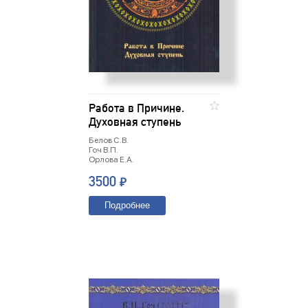
Работа в Причине.
Духовная ступень
Белов С.В.
Гоч В.П.
Орлова Е.А.
3500
₽
Подробнее