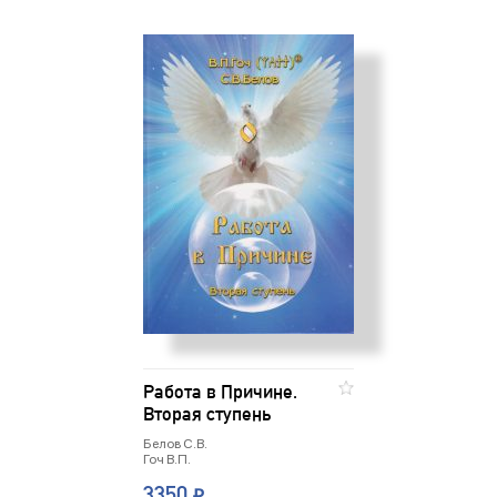
Работа в Причине.
Вторая ступень
Белов С.В.
Гоч В.П.
3350
₽