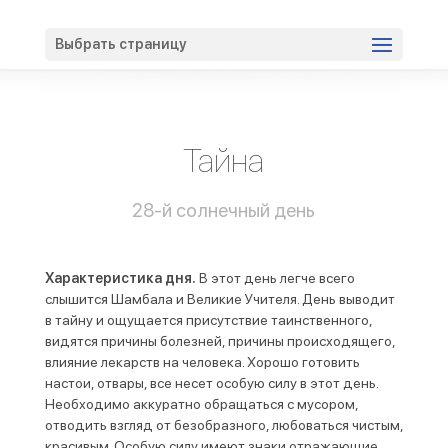
Вход
Регистрация
Выбрать страницу
Тайна
28-й солнечный день
Характеристика дня.
В этот день легче всего
слышится Шамбала и Великие Учителя. День выводит
в тайну и ощущается присутствие таинственного,
видятся причины болезней, причины происходящего,
влияние лекарств на человека. Хорошо готовить
настои, отвары, все несет особую силу в этот день.
Необходимо аккуратно обращаться с мусором,
отводить взгляд от безобразного, любоваться чистым,
красивым. Особую силу имеют знаки отражающие,