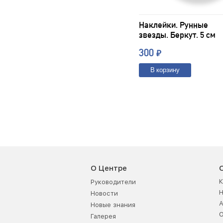
Наклейки. Рунные
звезды. Беркут. 5 см
300
₽
В корзину
О Центре
К
Руководители
Новости
А
Новые знания
О
Галерея