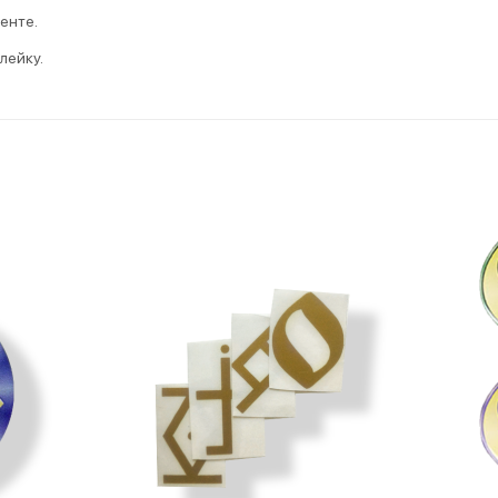
енте.
лейку.