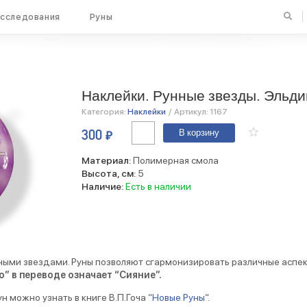
сследования
Руны
Наклейки. Рунные звезды. Эльди
Категория:
Наклейки
/
Артикул:
1167
Количество
300
₽
В корзину
Наклейки.
Рунные
звезды.
Материал:
Полимерная смола
Эльдиньо.
Высота, см:
5
5
Наличие:
Есть в наличии
см
ными звездами. Руны позволяют сгармонизировать различные аспек
” в переводе означает “Сияние”.
н можно узнать в книге В.П.Гоча “
Новые Руны
“.