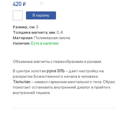
420
₽
Количество
В корзину
Магнит.
Тюльпан
Размер, см:
3
Толщина магнита, мм:
0,4
Материал:
Полимерная смола
Наличие:
Есть в наличии
Объемные магниты с первообразами и рунами.
В центре золотая
руна ЭЛЬ
– дает настройку на
раскрытие Божественного начала в человеке.
Тюльпан
– символ гармонии ментального тела. Образ
помогает остановить внутренний диалог и прийти к
внутренней тишине.