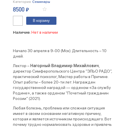
Категория:
Семинары
8500
₽
Количество
В корзину
Работа
в
Причине.
Наличие:
Нет в наличии
Базовая
ступень.
30.04.2023
Начало 30 апреля в 9-00 (Мск). Длительность – 10
дней.
Лектор –
Нагорный Владимир Михайлович
,
директор Симферопольского Центра “ЭЛЬО РАДО”,
практический психолог, Мастер работы в Причине.
Опыт работы – более 20-ти лет. Награжден
государственной наградой — орденом «За службу
Родине», а также орденом “Почетный гражданин
России” (2021).
Любая болезнь, проблема или сложная ситуация
имеет в своем основании негативную причину,
которая и является источником происходящего. Вот
почему трудно нормализовать здоровье и привлечь