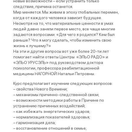
новые возможности – если устранить только
следствие, причина останется.
Мир меняется. Мы живем в эпоху глобальных перемен,
когда от каждого человека зависит будущее.
Несмотря на то, что материальные ценности в умах
людей давно заняли первое место, все чаще многие
задаются вопросами: «Для чего я родился? Кем был
раньше? Что я могу сделать, чтобы изменить свою
жизнь к лучшему?»
На эти и другие вопросы вот уже более 20-ти лет
помогает найти ответы Центры «ЭЛЬО РАДО» и
«ЭЛЬО УРУСЭЛЬ» под руководством доктора
психологии, профессора реабилитационной
медицины НАГОРНОЙ Натальи Петровны.
Курс предполагает изучение следующих вопросов:
– свойства Нового Времени;
– механизмы причинно-следственной связи;
– возможности методики работы в Причине по
устранению причинных воздействий;
– как избежать энергетических ударов;
– нормализация показателей здоровья;
– гармонизация дела;
– восстановление отношений в семье;