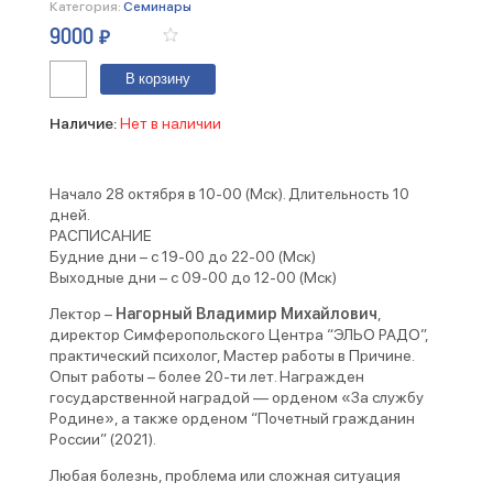
Категория:
Семинары
9000
₽
Количество
В корзину
Работа
в
Причине.
Наличие:
Нет в наличии
Базовая
ступень.
28.10.2024
Начало 28 октября в 10-00 (Мск). Длительность 10
дней.
РАСПИСАНИЕ
Будние дни – с 19-00 до 22-00 (Мск)
Выходные дни – с 09-00 до 12-00 (Мск)
Лектор –
Нагорный Владимир Михайлович
,
директор Симферопольского Центра “ЭЛЬО РАДО”,
практический психолог, Мастер работы в Причине.
Опыт работы – более 20-ти лет. Награжден
государственной наградой — орденом «За службу
Родине», а также орденом “Почетный гражданин
России” (2021).
Любая болезнь, проблема или сложная ситуация