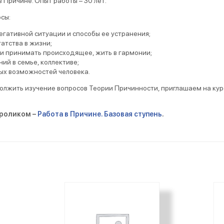
в Причине. Опыт работы – 30 лет.
сы:
егативной ситуации и способы ее устранения;
гатства в жизни;
 и принимать происходящее, жить в гармонии;
ий в семье, коллективе;
ых возможностей человека.
должить изучение вопросов Теории Причинности, приглашаем на кур
-роликом –
Работа в Причине. Базовая ступень
.