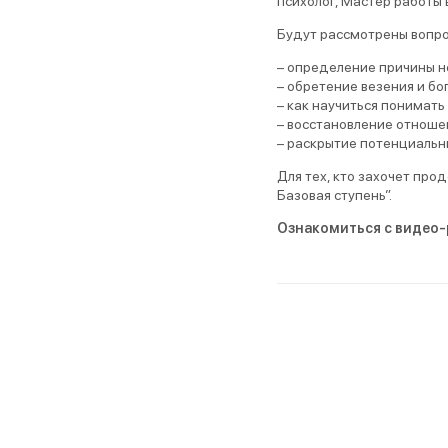
психолог, Мастер работы 
Будут рассмотрены вопро
– определение причины н
– обретение везения и бо
– как научиться понимать
– восстановление отношен
– раскрытие потенциальн
Для тех, кто захочет про
Базовая ступень”.
Ознакомиться с видео