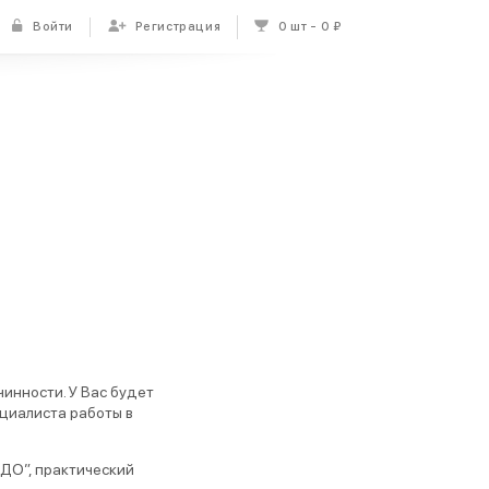
Войти
Регистрация
0 шт
0 ₽
инности. У Вас будет
циалиста работы в
ДО”, практический