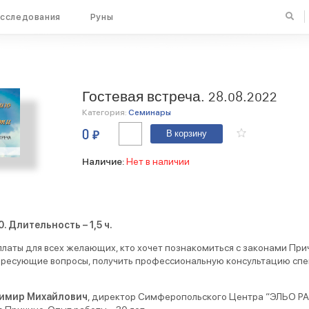
сследования
Руны
Гостевая встреча. 28.08.2022
Категория:
Семинары
Количество
0
₽
В корзину
Гостевая
встреча.
28.08.2022
Наличие:
Нет в наличии
. Длительность – 1,5 ч.
латы для всех желающих, кто хочет познакомиться с законами Прич
ресующие вопросы, получить профессиональную консультацию спе
имир Михайлович
, директор Симферопольского Центра “ЭЛЬО РА