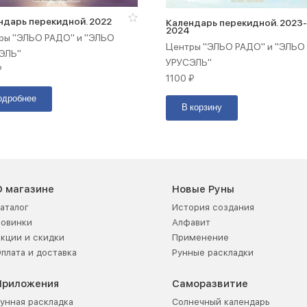
ндарь перекидной. 2022
Календарь перекидной. 2023
2024
ры "ЭЛЬО РАДО" и "ЭЛЬО
Центры "ЭЛЬО РАДО" и "ЭЛЬО
ЭЛЬ"
УРУСЭЛЬ"
₽
1100
₽
одробнее
В корзину
О магазине
Новые Руны
аталог
История создания
Новинки
Алфавит
кции и скидки
Применение
плата и доставка
Рунные раскладки
Приложения
Саморазвитие
унная раскладка
Солнечный календарь