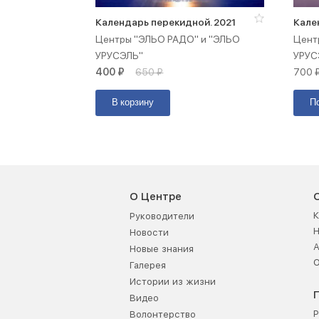
Календарь перекидной. 2021
Кале
Центры "ЭЛЬО РАДО" и "ЭЛЬО
Цент
УРУСЭЛЬ"
УРУС
400
₽
650
₽
700
В корзину
П
О Центре
К
Руководители
Новости
А
Новые знания
О
Галерея
Истории из жизни
Видео
Р
Волонтерство